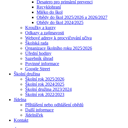
Desatero pro primární prevenci
Recyklohraní
Mléko do škol
Obědy do škol 2025/2026 a 2026/2027
Obědy do škol 2024⁄2025
Kroužky a kurzy
Odkazy a zajímavosti
Webové adresy k procvičování učiva
Školská rada
Organizace školního roku 2025⁄2026
Úřední hodiny
Sazebník úhrad
Povinné informace
Google Street
Školní družina
Školní rok 2025⁄2026
Školní rok 2024⁄2025
Školní družina 2023⁄2024
Školní rok 2022⁄2023
Jídelna
Příhlášení nebo odhlášení obědů
Další informace
Jídelníček
Kontakt