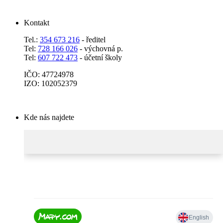
Kontakt
Tel.:
354 673 216
- ředitel
Tel:
728 166 026
- výchovná p.
Tel:
607 722 473
- účetní školy
IČO: 47724978
IZO: 102052379
Kde nás najdete