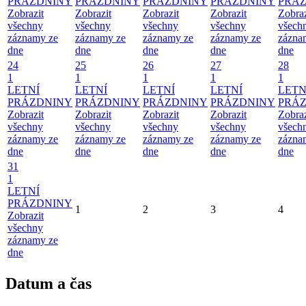
PRÁZDNINY
PRÁZDNINY
PRÁZDNINY
PRÁZDNINY
PRÁ
Zobrazit
Zobrazit
Zobrazit
Zobrazit
Zobraz
všechny
všechny
všechny
všechny
všech
záznamy ze
záznamy ze
záznamy ze
záznamy ze
zázna
dne
dne
dne
dne
dne
24
25
26
27
28
1
1
1
1
1
LETNÍ
LETNÍ
LETNÍ
LETNÍ
LETN
PRÁZDNINY
PRÁZDNINY
PRÁZDNINY
PRÁZDNINY
PRÁ
Zobrazit
Zobrazit
Zobrazit
Zobrazit
Zobraz
všechny
všechny
všechny
všechny
všech
záznamy ze
záznamy ze
záznamy ze
záznamy ze
zázna
dne
dne
dne
dne
dne
31
1
LETNÍ
PRÁZDNINY
1
2
3
4
Zobrazit
všechny
záznamy ze
dne
Datum a čas