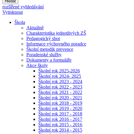
Hledat
rozšířené vyhledávání
Vytisknout
Škola
Aktuálně
Charakteristika jednotlivých ZŠ
Pedagogický sbor
Informace výchovného poradce
Školní metodik prevence
Poradenské služby
Dokumenty a formuláře
Akce školy
Školní rok 2025-2026
Školní rok 2024- 2025
Školní rok 2023 - 2024
Školní rok 2022 - 2023
Školní rok 2021 - 2022
Školní rok 2020 - 2021
Školní rok 2018 - 2019
Školní rok 2019 - 2020
Školní rok 2017 - 2018
Školní rok 2016 - 2017
Školní rok 2015 - 2016
Školní rok 2014 - 2015