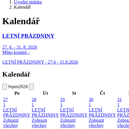
Úvodní stránka
Kalendář
Kalendář
LETNÍ PRÁZDNINY
27. 6. - 31. 8. 2026
Místo konání:
-
LETNÍ PRÁZDNINY - 27.6 - 31.8.2026
Kalendář
Srpen
2026
Po
Út
St
Čt
27
28
29
30
31
1
1
1
1
1
LETNÍ
LETNÍ
LETNÍ
LETNÍ
LETN
PRÁZDNINY
PRÁZDNINY
PRÁZDNINY
PRÁZDNINY
PRÁ
Zobrazit
Zobrazit
Zobrazit
Zobrazit
Zobraz
všechny
všechny
všechny
všechny
všech