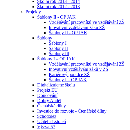
Školní rok 2013 - 2014
Školní rok 2012 - 2013
Projekty
Šablony II - OP JAK
Vzdělávání pracovníků ve vzdělávání ZŠ
Inovativní vzdělávání žáků ZŠ
Šablony II - OP JAK
Šablony
Šablony I
Šablony II
Šablony III
Šablony I – OP JAK
Vzdělávání pracovníků ve vzdělávání ZŠ
Inovativní vzdělávání žáků v ZŠ
Kariérový poradce ZŠ
Šablony I – OP JAK
Digitalizujeme školu
Projekt EU
Doučování
Dobrý Anděl
Čtenářské dílny
Investice do rozvoje - Čtenářské dílny
Schodolez
Učitel 21.století
Výzva 57