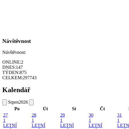
Návštěvnost
Návštěvnost:
ONLINE:
2
DNES:
147
TÝDEN:
875
CELKEM:
297743
Kalendář
Srpen
2026
Po
Út
St
Čt
27
28
29
30
31
1
1
1
1
1
LETNÍ
LETNÍ
LETNÍ
LETNÍ
LETN