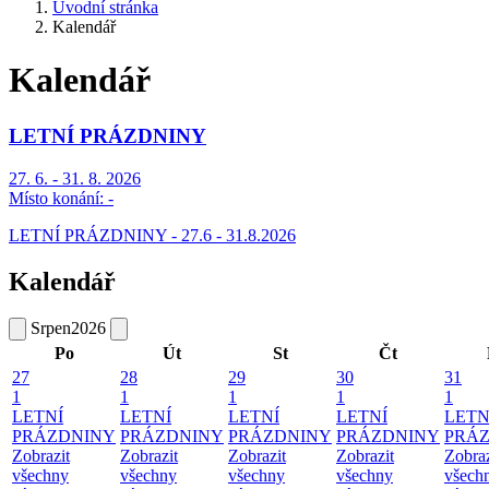
Úvodní stránka
Kalendář
Kalendář
LETNÍ PRÁZDNINY
27. 6. - 31. 8. 2026
Místo konání:
-
LETNÍ PRÁZDNINY - 27.6 - 31.8.2026
Kalendář
Srpen
2026
Po
Út
St
Čt
27
28
29
30
31
1
1
1
1
1
LETNÍ
LETNÍ
LETNÍ
LETNÍ
LETN
PRÁZDNINY
PRÁZDNINY
PRÁZDNINY
PRÁZDNINY
PRÁ
Zobrazit
Zobrazit
Zobrazit
Zobrazit
Zobraz
všechny
všechny
všechny
všechny
všech