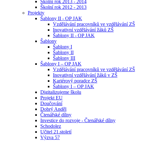
Školní rok 2013 - 2014
Školní rok 2012 - 2013
Projekty
Šablony II - OP JAK
Vzdělávání pracovníků ve vzdělávání ZŠ
Inovativní vzdělávání žáků ZŠ
Šablony II - OP JAK
Šablony
Šablony I
Šablony II
Šablony III
Šablony I – OP JAK
Vzdělávání pracovníků ve vzdělávání ZŠ
Inovativní vzdělávání žáků v ZŠ
Kariérový poradce ZŠ
Šablony I – OP JAK
Digitalizujeme školu
Projekt EU
Doučování
Dobrý Anděl
Čtenářské dílny
Investice do rozvoje - Čtenářské dílny
Schodolez
Učitel 21.století
Výzva 57