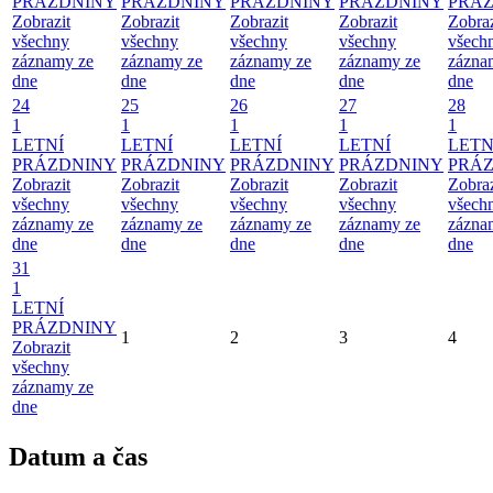
PRÁZDNINY
PRÁZDNINY
PRÁZDNINY
PRÁZDNINY
PRÁ
Zobrazit
Zobrazit
Zobrazit
Zobrazit
Zobraz
všechny
všechny
všechny
všechny
všech
záznamy ze
záznamy ze
záznamy ze
záznamy ze
zázna
dne
dne
dne
dne
dne
24
25
26
27
28
1
1
1
1
1
LETNÍ
LETNÍ
LETNÍ
LETNÍ
LETN
PRÁZDNINY
PRÁZDNINY
PRÁZDNINY
PRÁZDNINY
PRÁ
Zobrazit
Zobrazit
Zobrazit
Zobrazit
Zobraz
všechny
všechny
všechny
všechny
všech
záznamy ze
záznamy ze
záznamy ze
záznamy ze
zázna
dne
dne
dne
dne
dne
31
1
LETNÍ
PRÁZDNINY
1
2
3
4
Zobrazit
všechny
záznamy ze
dne
Datum a čas