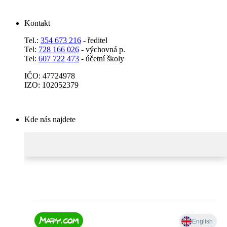
Kontakt
Tel.:
354 673 216
- ředitel
Tel:
728 166 026
- výchovná p.
Tel:
607 722 473
- účetní školy
IČO: 47724978
IZO: 102052379
Kde nás najdete