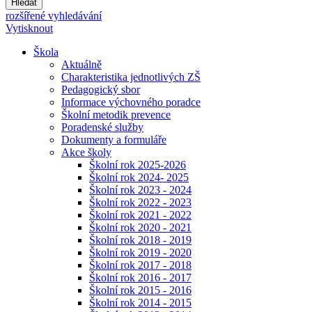
Hledat
rozšířené vyhledávání
Vytisknout
Škola
Aktuálně
Charakteristika jednotlivých ZŠ
Pedagogický sbor
Informace výchovného poradce
Školní metodik prevence
Poradenské služby
Dokumenty a formuláře
Akce školy
Školní rok 2025-2026
Školní rok 2024- 2025
Školní rok 2023 - 2024
Školní rok 2022 - 2023
Školní rok 2021 - 2022
Školní rok 2020 - 2021
Školní rok 2018 - 2019
Školní rok 2019 - 2020
Školní rok 2017 - 2018
Školní rok 2016 - 2017
Školní rok 2015 - 2016
Školní rok 2014 - 2015