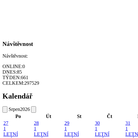
Návštěvnost
Návštěvnost:
ONLINE:
0
DNES:
85
TÝDEN:
661
CELKEM:
297529
Kalendář
Srpen
2026
Po
Út
St
Čt
27
28
29
30
31
1
1
1
1
1
LETNÍ
LETNÍ
LETNÍ
LETNÍ
LETN