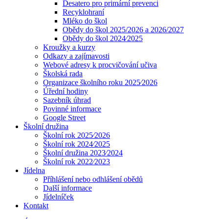
Desatero pro primární prevenci
Recyklohraní
Mléko do škol
Obědy do škol 2025/2026 a 2026/2027
Obědy do škol 2024⁄2025
Kroužky a kurzy
Odkazy a zajímavosti
Webové adresy k procvičování učiva
Školská rada
Organizace školního roku 2025⁄2026
Úřední hodiny
Sazebník úhrad
Povinné informace
Google Street
Školní družina
Školní rok 2025⁄2026
Školní rok 2024⁄2025
Školní družina 2023⁄2024
Školní rok 2022⁄2023
Jídelna
Příhlášení nebo odhlášení obědů
Další informace
Jídelníček
Kontakt