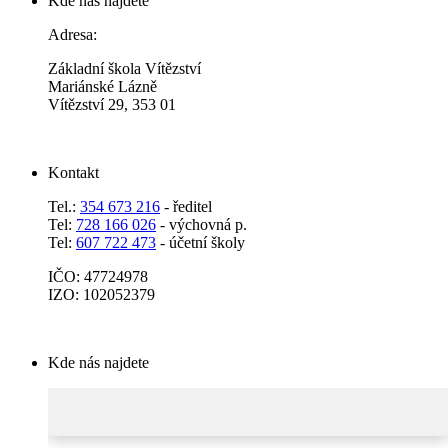
Kde nás najdete
Adresa:
Základní škola Vítězství
Mariánské Lázně
Vítězství 29, 353 01
Kontakt
Tel.:
354 673 216
- ředitel
Tel:
728 166 026
- výchovná p.
Tel:
607 722 473
- účetní školy
IČO: 47724978
IZO: 102052379
Kde nás najdete