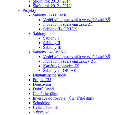
Školní rok 2013 - 2014
Školní rok 2012 - 2013
Projekty
Šablony II - OP JAK
Vzdělávání pracovníků ve vzdělávání ZŠ
Inovativní vzdělávání žáků ZŠ
Šablony II - OP JAK
Šablony
Šablony I
Šablony II
Šablony III
Šablony I – OP JAK
Vzdělávání pracovníků ve vzdělávání ZŠ
Inovativní vzdělávání žáků v ZŠ
Kariérový poradce ZŠ
Šablony I – OP JAK
Digitalizujeme školu
Projekt EU
Doučování
Dobrý Anděl
Čtenářské dílny
Investice do rozvoje - Čtenářské dílny
Schodolez
Učitel 21.století
Výzva 57