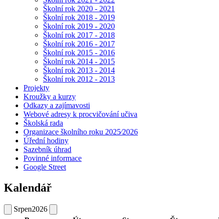
Školní rok 2020 - 2021
Školní rok 2018 - 2019
Školní rok 2019 - 2020
Školní rok 2017 - 2018
Školní rok 2016 - 2017
Školní rok 2015 - 2016
Školní rok 2014 - 2015
Školní rok 2013 - 2014
Školní rok 2012 - 2013
Projekty
Kroužky a kurzy
Odkazy a zajímavosti
Webové adresy k procvičování učiva
Školská rada
Organizace školního roku 2025⁄2026
Úřední hodiny
Sazebník úhrad
Povinné informace
Google Street
Kalendář
Srpen
2026