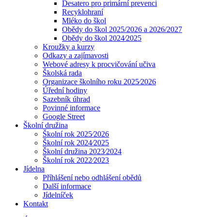
Desatero pro primární prevenci
Recyklohraní
Mléko do škol
Obědy do škol 2025/2026 a 2026/2027
Obědy do škol 2024⁄2025
Kroužky a kurzy
Odkazy a zajímavosti
Webové adresy k procvičování učiva
Školská rada
Organizace školního roku 2025⁄2026
Úřední hodiny
Sazebník úhrad
Povinné informace
Google Street
Školní družina
Školní rok 2025⁄2026
Školní rok 2024⁄2025
Školní družina 2023⁄2024
Školní rok 2022⁄2023
Jídelna
Příhlášení nebo odhlášení obědů
Další informace
Jídelníček
Kontakt