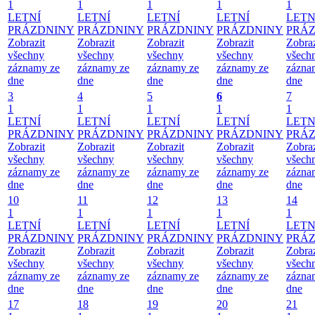
1
1
1
1
1
LETNÍ
LETNÍ
LETNÍ
LETNÍ
LETN
PRÁZDNINY
PRÁZDNINY
PRÁZDNINY
PRÁZDNINY
PRÁ
Zobrazit
Zobrazit
Zobrazit
Zobrazit
Zobraz
všechny
všechny
všechny
všechny
všech
záznamy ze
záznamy ze
záznamy ze
záznamy ze
zázna
dne
dne
dne
dne
dne
3
4
5
6
7
1
1
1
1
1
LETNÍ
LETNÍ
LETNÍ
LETNÍ
LETN
PRÁZDNINY
PRÁZDNINY
PRÁZDNINY
PRÁZDNINY
PRÁ
Zobrazit
Zobrazit
Zobrazit
Zobrazit
Zobraz
všechny
všechny
všechny
všechny
všech
záznamy ze
záznamy ze
záznamy ze
záznamy ze
zázna
dne
dne
dne
dne
dne
10
11
12
13
14
1
1
1
1
1
LETNÍ
LETNÍ
LETNÍ
LETNÍ
LETN
PRÁZDNINY
PRÁZDNINY
PRÁZDNINY
PRÁZDNINY
PRÁ
Zobrazit
Zobrazit
Zobrazit
Zobrazit
Zobraz
všechny
všechny
všechny
všechny
všech
záznamy ze
záznamy ze
záznamy ze
záznamy ze
zázna
dne
dne
dne
dne
dne
17
18
19
20
21