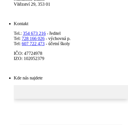
Vítězství 29, 353 01
Kontakt
Tel.:
354 673 216
- ředitel
Tel:
728 166 026
- výchovná p.
Tel:
607 722 473
- účetní školy
IČO: 47724978
IZO: 102052379
Kde nás najdete