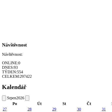
Návštěvnost
Návštěvnost:
ONLINE:
0
DNES:
93
TÝDEN:
554
CELKEM:
297422
Kalendář
Srpen
2026
Po
Út
St
Čt
27
28
29
30
31