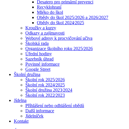
Desatero pro primární prevenci
Recyklohraní
Mléko do škol
Obědy do škol 2025/2026 a 2026/2027
Obědy do škol 2024⁄2025
Kroužky a kurzy
Odkazy a zajímavosti
Webové adresy k procvičování učiva
Školská rada
Organizace školního roku 2025⁄2026
Úřední hodiny
Sazebník úhrad
Povinné informace
Google Street
Školní družina
Školní rok 2025⁄2026
Školní rok 2024⁄2025
Školní družina 2023⁄2024
Školní rok 2022⁄2023
Jídelna
Příhlášení nebo odhlášení obědů
Další informace
Jídelníček
Kontakt