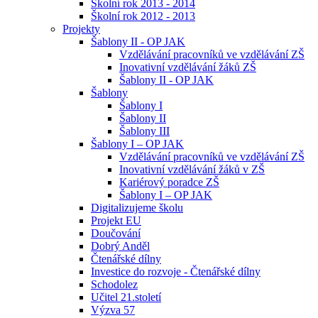
Školní rok 2013 - 2014
Školní rok 2012 - 2013
Projekty
Šablony II - OP JAK
Vzdělávání pracovníků ve vzdělávání ZŠ
Inovativní vzdělávání žáků ZŠ
Šablony II - OP JAK
Šablony
Šablony I
Šablony II
Šablony III
Šablony I – OP JAK
Vzdělávání pracovníků ve vzdělávání ZŠ
Inovativní vzdělávání žáků v ZŠ
Kariérový poradce ZŠ
Šablony I – OP JAK
Digitalizujeme školu
Projekt EU
Doučování
Dobrý Anděl
Čtenářské dílny
Investice do rozvoje - Čtenářské dílny
Schodolez
Učitel 21.století
Výzva 57