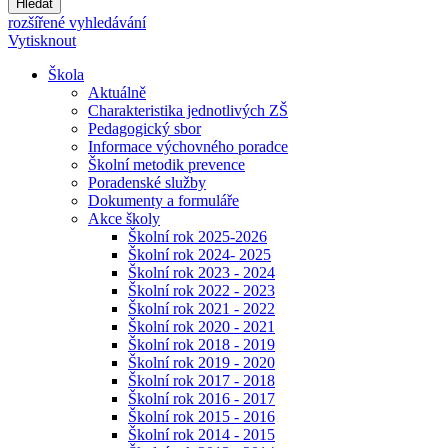
Hledat
rozšířené vyhledávání
Vytisknout
Škola
Aktuálně
Charakteristika jednotlivých ZŠ
Pedagogický sbor
Informace výchovného poradce
Školní metodik prevence
Poradenské služby
Dokumenty a formuláře
Akce školy
Školní rok 2025-2026
Školní rok 2024- 2025
Školní rok 2023 - 2024
Školní rok 2022 - 2023
Školní rok 2021 - 2022
Školní rok 2020 - 2021
Školní rok 2018 - 2019
Školní rok 2019 - 2020
Školní rok 2017 - 2018
Školní rok 2016 - 2017
Školní rok 2015 - 2016
Školní rok 2014 - 2015