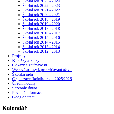
Školní rok 2023 - 2024
Školní rok 2022 - 2023
Školní rok 2021 - 2022
Školní rok 2020 - 2021
Školní rok 2018 - 2019
Školní rok 2019 - 2020
Školní rok 2017 - 2018
Školní rok 2016 - 2017
Školní rok 2015 - 2016
Školní rok 2014 - 2015
Školní rok 2013 - 2014
Školní rok 2012 - 2013
Projekty
Kroužky a kurzy
Odkazy a zajímavosti
Webové adresy k procvičování učiva
Školská rada
Organizace školního roku 2025⁄2026
Úřední hodiny
Sazebník úhrad
Povinné informace
Google Street
Kalendář