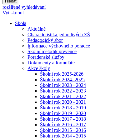
Hledat
rozšířené vyhledávání
Vytisknout
Škola
Aktuálně
Charakteristika jednotlivých ZŠ
Pedagogický sbor
Informace výchovného poradce
Školní metodik prevence
Poradenské služby
Dokumenty a formuláře
Akce školy
Školní rok 2025-2026
Školní rok 2024- 2025
Školní rok 2023 - 2024
Školní rok 2022 - 2023
Školní rok 2021 - 2022
Školní rok 2020 - 2021
Školní rok 2018 - 2019
Školní rok 2019 - 2020
Školní rok 2017 - 2018
Školní rok 2016 - 2017
Školní rok 2015 - 2016
Školní rok 2014 - 2015