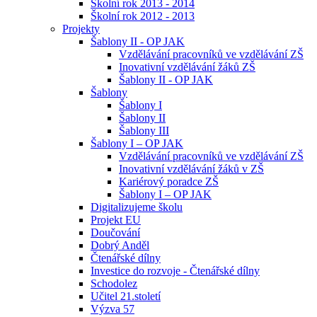
Školní rok 2013 - 2014
Školní rok 2012 - 2013
Projekty
Šablony II - OP JAK
Vzdělávání pracovníků ve vzdělávání ZŠ
Inovativní vzdělávání žáků ZŠ
Šablony II - OP JAK
Šablony
Šablony I
Šablony II
Šablony III
Šablony I – OP JAK
Vzdělávání pracovníků ve vzdělávání ZŠ
Inovativní vzdělávání žáků v ZŠ
Kariérový poradce ZŠ
Šablony I – OP JAK
Digitalizujeme školu
Projekt EU
Doučování
Dobrý Anděl
Čtenářské dílny
Investice do rozvoje - Čtenářské dílny
Schodolez
Učitel 21.století
Výzva 57