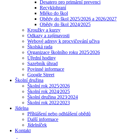
Desatero pro primární prevenci
Recyklohraní
Mléko do škol
Obědy do škol 2025/2026 a 2026/2027
Obědy do škol 2024⁄2025
Kroužky a kurzy
Odkazy a zajímavosti
Webové adresy k procvičování učiva
Školská rada
Organizace školního roku 2025⁄2026
Úřední hodiny
Sazebník úhrad
Povinné informace
Google Street
Školní družina
Školní rok 2025⁄2026
Školní rok 2024⁄2025
Školní družina 2023⁄2024
Školní rok 2022⁄2023
Jídelna
Příhlášení nebo odhlášení obědů
Další informace
Jídelníček
Kontakt