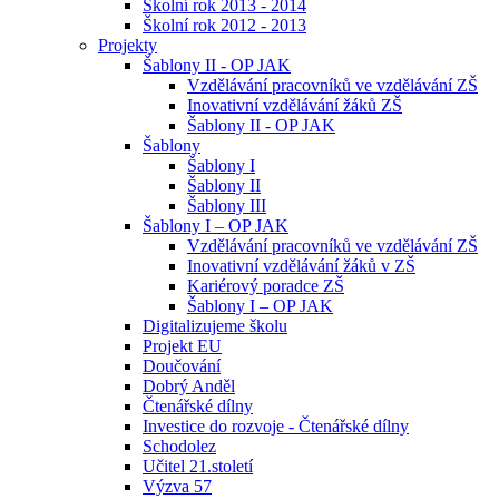
Školní rok 2013 - 2014
Školní rok 2012 - 2013
Projekty
Šablony II - OP JAK
Vzdělávání pracovníků ve vzdělávání ZŠ
Inovativní vzdělávání žáků ZŠ
Šablony II - OP JAK
Šablony
Šablony I
Šablony II
Šablony III
Šablony I – OP JAK
Vzdělávání pracovníků ve vzdělávání ZŠ
Inovativní vzdělávání žáků v ZŠ
Kariérový poradce ZŠ
Šablony I – OP JAK
Digitalizujeme školu
Projekt EU
Doučování
Dobrý Anděl
Čtenářské dílny
Investice do rozvoje - Čtenářské dílny
Schodolez
Učitel 21.století
Výzva 57