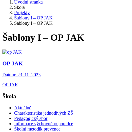
Úvodní stránka
Škola
Projekty
Šablony I – OP JAK
Šablony I – OP JAK
Šablony I – OP JAK
OP JAK
Datum:
23. 11. 2023
OP JAK
Škola
Aktuálně
Charakteristika jednotlivých ZŠ
Pedagogický sbor
Informace výchovného poradce
Školní metodik prevence