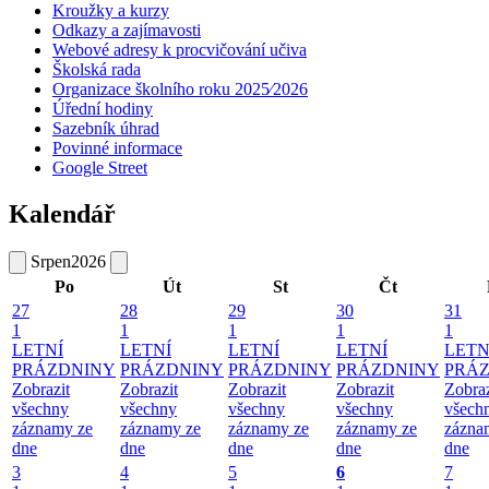
Kroužky a kurzy
Odkazy a zajímavosti
Webové adresy k procvičování učiva
Školská rada
Organizace školního roku 2025⁄2026
Úřední hodiny
Sazebník úhrad
Povinné informace
Google Street
Kalendář
Srpen
2026
Po
Út
St
Čt
27
28
29
30
31
1
1
1
1
1
LETNÍ
LETNÍ
LETNÍ
LETNÍ
LETN
PRÁZDNINY
PRÁZDNINY
PRÁZDNINY
PRÁZDNINY
PRÁ
Zobrazit
Zobrazit
Zobrazit
Zobrazit
Zobraz
všechny
všechny
všechny
všechny
všech
záznamy ze
záznamy ze
záznamy ze
záznamy ze
zázna
dne
dne
dne
dne
dne
3
4
5
6
7