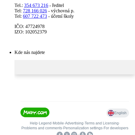
Tel.:
354 673 216
- ředitel
Tel:
728 166 026
- výchovná p.
Tel:
607 722 473
- účetní školy
IČO: 47724978
IZO: 102052379
Kde nás najdete