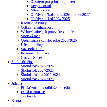
Desatero pro primární prevenci
Recyklohraní
Mléko do škol
Obědy do škol 2025/2026 a 2026/2027
Obědy do škol 2024⁄2025
Kroužky a kurzy
Odkazy a zajímavosti
Webové adresy k procvičování učiva
Školská rada
Organizace školního roku 2025⁄2026
Úřední hodiny
Sazebník úhrad
Povinné informace
Google Street
Školní družina
Školní rok 2025⁄2026
Školní rok 2024⁄2025
Školní družina 2023⁄2024
Školní rok 2022⁄2023
Jídelna
Příhlášení nebo odhlášení obědů
Další informace
Jídelníček
Kontakt