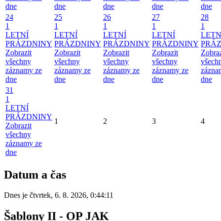
dne
dne
dne
dne
dne
24
25
26
27
28
1
1
1
1
1
LETNÍ
LETNÍ
LETNÍ
LETNÍ
LETN
PRÁZDNINY
PRÁZDNINY
PRÁZDNINY
PRÁZDNINY
PRÁ
Zobrazit
Zobrazit
Zobrazit
Zobrazit
Zobraz
všechny
všechny
všechny
všechny
všech
záznamy ze
záznamy ze
záznamy ze
záznamy ze
zázna
dne
dne
dne
dne
dne
31
1
LETNÍ
PRÁZDNINY
1
2
3
4
Zobrazit
všechny
záznamy ze
dne
Datum a čas
Dnes je
čtvrtek
,
6. 8. 2026
,
0:44:11
Šablony II - OP JAK