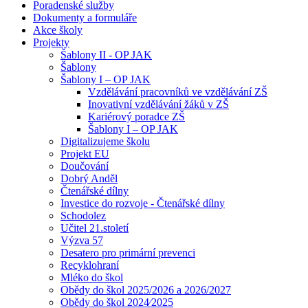
Poradenské služby
Dokumenty a formuláře
Akce školy
Projekty
Šablony II - OP JAK
Šablony
Šablony I – OP JAK
Vzdělávání pracovníků ve vzdělávání ZŠ
Inovativní vzdělávání žáků v ZŠ
Kariérový poradce ZŠ
Šablony I – OP JAK
Digitalizujeme školu
Projekt EU
Doučování
Dobrý Anděl
Čtenářské dílny
Investice do rozvoje - Čtenářské dílny
Schodolez
Učitel 21.století
Výzva 57
Desatero pro primární prevenci
Recyklohraní
Mléko do škol
Obědy do škol 2025/2026 a 2026/2027
Obědy do škol 2024⁄2025