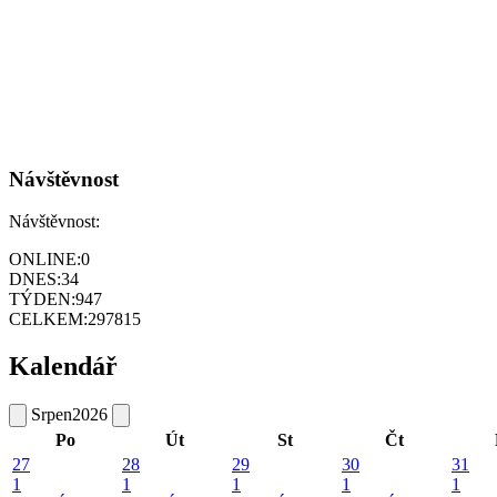
Návštěvnost
Návštěvnost:
ONLINE:
0
DNES:
34
TÝDEN:
947
CELKEM:
297815
Kalendář
Srpen
2026
Po
Út
St
Čt
27
28
29
30
31
1
1
1
1
1