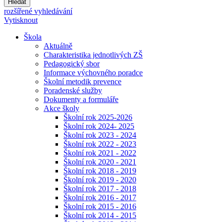
Hledat
rozšířené vyhledávání
Vytisknout
Škola
Aktuálně
Charakteristika jednotlivých ZŠ
Pedagogický sbor
Informace výchovného poradce
Školní metodik prevence
Poradenské služby
Dokumenty a formuláře
Akce školy
Školní rok 2025-2026
Školní rok 2024- 2025
Školní rok 2023 - 2024
Školní rok 2022 - 2023
Školní rok 2021 - 2022
Školní rok 2020 - 2021
Školní rok 2018 - 2019
Školní rok 2019 - 2020
Školní rok 2017 - 2018
Školní rok 2016 - 2017
Školní rok 2015 - 2016
Školní rok 2014 - 2015