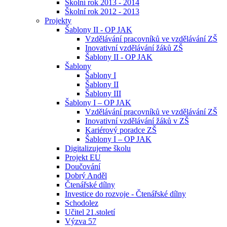
Školní rok 2013 - 2014
Školní rok 2012 - 2013
Projekty
Šablony II - OP JAK
Vzdělávání pracovníků ve vzdělávání ZŠ
Inovativní vzdělávání žáků ZŠ
Šablony II - OP JAK
Šablony
Šablony I
Šablony II
Šablony III
Šablony I – OP JAK
Vzdělávání pracovníků ve vzdělávání ZŠ
Inovativní vzdělávání žáků v ZŠ
Kariérový poradce ZŠ
Šablony I – OP JAK
Digitalizujeme školu
Projekt EU
Doučování
Dobrý Anděl
Čtenářské dílny
Investice do rozvoje - Čtenářské dílny
Schodolez
Učitel 21.století
Výzva 57