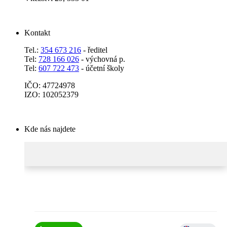
Kontakt
Tel.:
354 673 216
- ředitel
Tel:
728 166 026
- výchovná p.
Tel:
607 722 473
- účetní školy
IČO: 47724978
IZO: 102052379
Kde nás najdete