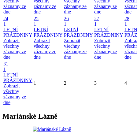
všechny
všechny
všechny
všechny
všech
záznamy ze
záznamy ze
záznamy ze
záznamy ze
zázna
dne
dne
dne
dne
dne
24
25
26
27
28
1
1
1
1
1
LETNÍ
LETNÍ
LETNÍ
LETNÍ
LETN
PRÁZDNINY
PRÁZDNINY
PRÁZDNINY
PRÁZDNINY
PRÁ
Zobrazit
Zobrazit
Zobrazit
Zobrazit
Zobraz
všechny
všechny
všechny
všechny
všech
záznamy ze
záznamy ze
záznamy ze
záznamy ze
zázna
dne
dne
dne
dne
dne
31
1
LETNÍ
PRÁZDNINY
1
2
3
4
Zobrazit
všechny
záznamy ze
dne
Mariánské Lázně