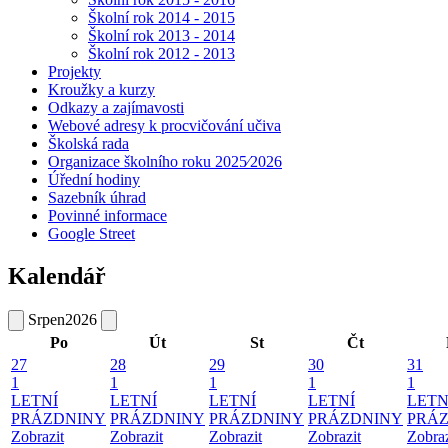
Školní rok 2014 - 2015
Školní rok 2013 - 2014
Školní rok 2012 - 2013
Projekty
Kroužky a kurzy
Odkazy a zajímavosti
Webové adresy k procvičování učiva
Školská rada
Organizace školního roku 2025⁄2026
Úřední hodiny
Sazebník úhrad
Povinné informace
Google Street
Kalendář
Srpen
2026
Po
Út
St
Čt
27
28
29
30
31
1
1
1
1
1
LETNÍ
LETNÍ
LETNÍ
LETNÍ
LETN
PRÁZDNINY
PRÁZDNINY
PRÁZDNINY
PRÁZDNINY
PRÁ
Zobrazit
Zobrazit
Zobrazit
Zobrazit
Zobraz