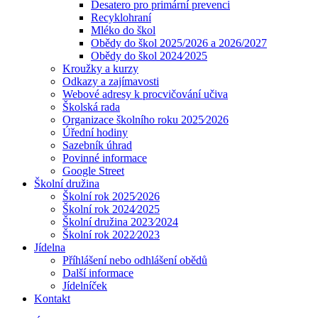
Desatero pro primární prevenci
Recyklohraní
Mléko do škol
Obědy do škol 2025/2026 a 2026/2027
Obědy do škol 2024⁄2025
Kroužky a kurzy
Odkazy a zajímavosti
Webové adresy k procvičování učiva
Školská rada
Organizace školního roku 2025⁄2026
Úřední hodiny
Sazebník úhrad
Povinné informace
Google Street
Školní družina
Školní rok 2025⁄2026
Školní rok 2024⁄2025
Školní družina 2023⁄2024
Školní rok 2022⁄2023
Jídelna
Příhlášení nebo odhlášení obědů
Další informace
Jídelníček
Kontakt