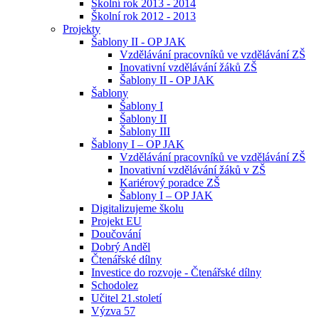
Školní rok 2013 - 2014
Školní rok 2012 - 2013
Projekty
Šablony II - OP JAK
Vzdělávání pracovníků ve vzdělávání ZŠ
Inovativní vzdělávání žáků ZŠ
Šablony II - OP JAK
Šablony
Šablony I
Šablony II
Šablony III
Šablony I – OP JAK
Vzdělávání pracovníků ve vzdělávání ZŠ
Inovativní vzdělávání žáků v ZŠ
Kariérový poradce ZŠ
Šablony I – OP JAK
Digitalizujeme školu
Projekt EU
Doučování
Dobrý Anděl
Čtenářské dílny
Investice do rozvoje - Čtenářské dílny
Schodolez
Učitel 21.století
Výzva 57