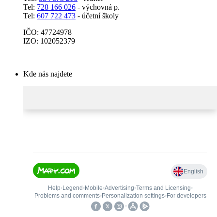
Tel:
728 166 026
- výchovná p.
Tel:
607 722 473
- účetní školy
IČO: 47724978
IZO: 102052379
Kde nás najdete