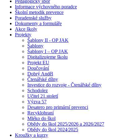
Pedagogický sbor
Informace výchovného poradce
Školní metodik prevence
Poradenské služby
Dokumenty a formuláře
Akce školy
Projekty
Šablony II - OP JAK
Šablony
Šablony I – OP JAK
Digitalizujeme školu
Projekt EU
Doučování
Dobrý Anděl
Čtenářské dílny
Investice do rozvoje - Čtenářské dílny
Schodolez
Učitel 21.století
Výzva 57
Desatero pro primární prevenci
Recyklohraní
Mléko do škol
Obědy do škol 2025/2026 a 2026/2027
Obědy do škol 2024⁄2025
Kroužky a kurzy