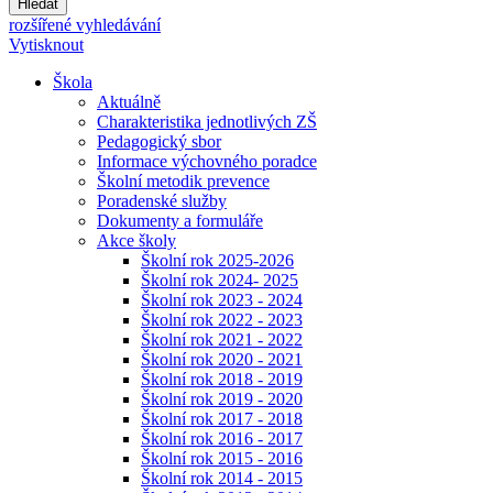
Hledat
rozšířené vyhledávání
Vytisknout
Škola
Aktuálně
Charakteristika jednotlivých ZŠ
Pedagogický sbor
Informace výchovného poradce
Školní metodik prevence
Poradenské služby
Dokumenty a formuláře
Akce školy
Školní rok 2025-2026
Školní rok 2024- 2025
Školní rok 2023 - 2024
Školní rok 2022 - 2023
Školní rok 2021 - 2022
Školní rok 2020 - 2021
Školní rok 2018 - 2019
Školní rok 2019 - 2020
Školní rok 2017 - 2018
Školní rok 2016 - 2017
Školní rok 2015 - 2016
Školní rok 2014 - 2015