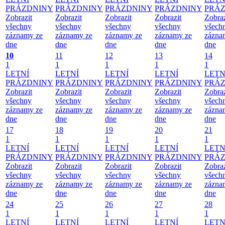
PRÁZDNINY
PRÁZDNINY
PRÁZDNINY
PRÁZDNINY
PRÁ
Zobrazit
Zobrazit
Zobrazit
Zobrazit
Zobraz
všechny
všechny
všechny
všechny
všech
záznamy ze
záznamy ze
záznamy ze
záznamy ze
zázna
dne
dne
dne
dne
dne
10
11
12
13
14
1
1
1
1
1
LETNÍ
LETNÍ
LETNÍ
LETNÍ
LETN
PRÁZDNINY
PRÁZDNINY
PRÁZDNINY
PRÁZDNINY
PRÁ
Zobrazit
Zobrazit
Zobrazit
Zobrazit
Zobraz
všechny
všechny
všechny
všechny
všech
záznamy ze
záznamy ze
záznamy ze
záznamy ze
zázna
dne
dne
dne
dne
dne
17
18
19
20
21
1
1
1
1
1
LETNÍ
LETNÍ
LETNÍ
LETNÍ
LETN
PRÁZDNINY
PRÁZDNINY
PRÁZDNINY
PRÁZDNINY
PRÁ
Zobrazit
Zobrazit
Zobrazit
Zobrazit
Zobraz
všechny
všechny
všechny
všechny
všech
záznamy ze
záznamy ze
záznamy ze
záznamy ze
zázna
dne
dne
dne
dne
dne
24
25
26
27
28
1
1
1
1
1
LETNÍ
LETNÍ
LETNÍ
LETNÍ
LETN