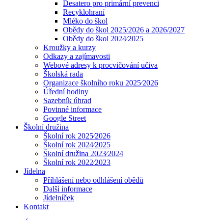
Desatero pro primární prevenci
Recyklohraní
Mléko do škol
Obědy do škol 2025/2026 a 2026/2027
Obědy do škol 2024⁄2025
Kroužky a kurzy
Odkazy a zajímavosti
Webové adresy k procvičování učiva
Školská rada
Organizace školního roku 2025⁄2026
Úřední hodiny
Sazebník úhrad
Povinné informace
Google Street
Školní družina
Školní rok 2025⁄2026
Školní rok 2024⁄2025
Školní družina 2023⁄2024
Školní rok 2022⁄2023
Jídelna
Příhlášení nebo odhlášení obědů
Další informace
Jídelníček
Kontakt