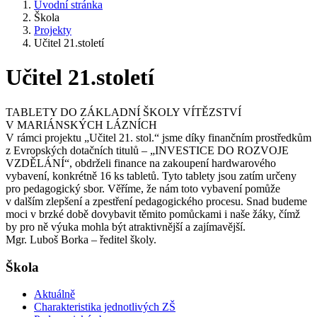
Úvodní stránka
Škola
Projekty
Učitel 21.století
Učitel 21.století
TABLETY DO ZÁKLADNÍ ŠKOLY VÍTĚZSTVÍ
V MARIÁNSKÝCH LÁZNÍCH
V rámci projektu „Učitel 21. stol.“ jsme díky finančním prostředkům
z Evropských dotačních titulů – „INVESTICE DO ROZVOJE
VZDĚLÁNÍ“, obdrželi finance na zakoupení hardwarového
vybavení, konkrétně 16 ks tabletů. Tyto tablety jsou zatím určeny
pro pedagogický sbor. Věříme, že nám toto vybavení pomůže
v dalším zlepšení a zpestření pedagogického procesu. Snad budeme
moci v brzké době dovybavit těmito pomůckami i naše žáky, čímž
by pro ně výuka mohla být atraktivnější a zajímavější.
Mgr. Luboš Borka – ředitel školy.
Škola
Aktuálně
Charakteristika jednotlivých ZŠ