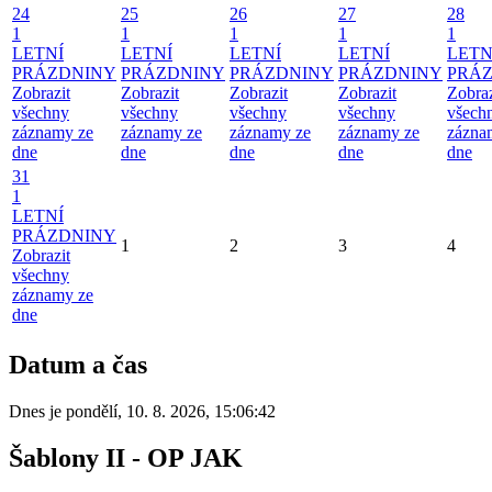
24
25
26
27
28
1
1
1
1
1
LETNÍ
LETNÍ
LETNÍ
LETNÍ
LETN
PRÁZDNINY
PRÁZDNINY
PRÁZDNINY
PRÁZDNINY
PRÁ
Zobrazit
Zobrazit
Zobrazit
Zobrazit
Zobraz
všechny
všechny
všechny
všechny
všech
záznamy ze
záznamy ze
záznamy ze
záznamy ze
zázna
dne
dne
dne
dne
dne
31
1
LETNÍ
PRÁZDNINY
1
2
3
4
Zobrazit
všechny
záznamy ze
dne
Datum a čas
Dnes je
pondělí
,
10. 8. 2026
,
15:06:42
Šablony II - OP JAK