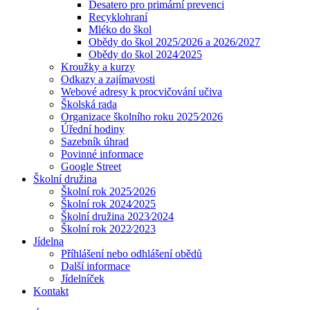
Desatero pro primární prevenci
Recyklohraní
Mléko do škol
Obědy do škol 2025/2026 a 2026/2027
Obědy do škol 2024⁄2025
Kroužky a kurzy
Odkazy a zajímavosti
Webové adresy k procvičování učiva
Školská rada
Organizace školního roku 2025⁄2026
Úřední hodiny
Sazebník úhrad
Povinné informace
Google Street
Školní družina
Školní rok 2025⁄2026
Školní rok 2024⁄2025
Školní družina 2023⁄2024
Školní rok 2022⁄2023
Jídelna
Příhlášení nebo odhlášení obědů
Další informace
Jídelníček
Kontakt