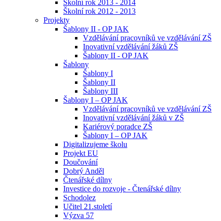
Školní rok 2013 - 2014
Školní rok 2012 - 2013
Projekty
Šablony II - OP JAK
Vzdělávání pracovníků ve vzdělávání ZŠ
Inovativní vzdělávání žáků ZŠ
Šablony II - OP JAK
Šablony
Šablony I
Šablony II
Šablony III
Šablony I – OP JAK
Vzdělávání pracovníků ve vzdělávání ZŠ
Inovativní vzdělávání žáků v ZŠ
Kariérový poradce ZŠ
Šablony I – OP JAK
Digitalizujeme školu
Projekt EU
Doučování
Dobrý Anděl
Čtenářské dílny
Investice do rozvoje - Čtenářské dílny
Schodolez
Učitel 21.století
Výzva 57