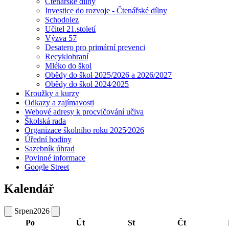
Čtenářské dílny
Investice do rozvoje - Čtenářské dílny
Schodolez
Učitel 21.století
Výzva 57
Desatero pro primární prevenci
Recyklohraní
Mléko do škol
Obědy do škol 2025/2026 a 2026/2027
Obědy do škol 2024⁄2025
Kroužky a kurzy
Odkazy a zajímavosti
Webové adresy k procvičování učiva
Školská rada
Organizace školního roku 2025⁄2026
Úřední hodiny
Sazebník úhrad
Povinné informace
Google Street
Kalendář
Srpen
2026
Po
Út
St
Čt