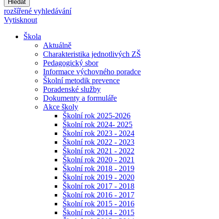
Hledat
rozšířené vyhledávání
Vytisknout
Škola
Aktuálně
Charakteristika jednotlivých ZŠ
Pedagogický sbor
Informace výchovného poradce
Školní metodik prevence
Poradenské služby
Dokumenty a formuláře
Akce školy
Školní rok 2025-2026
Školní rok 2024- 2025
Školní rok 2023 - 2024
Školní rok 2022 - 2023
Školní rok 2021 - 2022
Školní rok 2020 - 2021
Školní rok 2018 - 2019
Školní rok 2019 - 2020
Školní rok 2017 - 2018
Školní rok 2016 - 2017
Školní rok 2015 - 2016
Školní rok 2014 - 2015