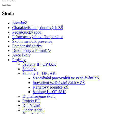
Škola
Aktuálně
Charakteristika jednotlivých ZŠ
Pedagogický sbor
Informace výchovného poradce
Školní metodik prevence
Poradenské služby
Dokumenty a formuláře
Akce školy
Projekty
Šablony II - OP JAK
Šablony
Šablony I – OP JAK
Vzdělávání pracovníků ve vzdělávání ZŠ
Inovativní vzdělávání žáků v ZŠ
Kariérový poradce ZŠ
Šablony I – OP JAK
Digitalizujeme školu
Projekt EU
Doučování
Dobrý Anděl