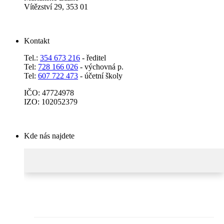
Vítězství 29, 353 01
Kontakt
Tel.:
354 673 216
- ředitel
Tel:
728 166 026
- výchovná p.
Tel:
607 722 473
- účetní školy
IČO: 47724978
IZO: 102052379
Kde nás najdete