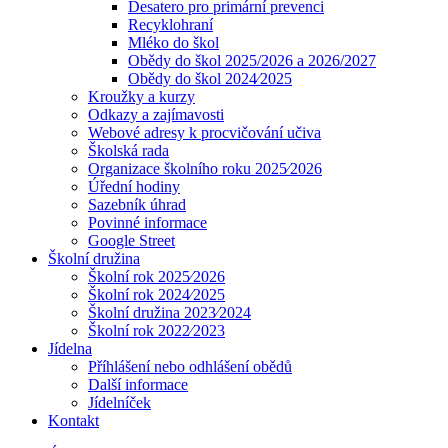
Desatero pro primární prevenci
Recyklohraní
Mléko do škol
Obědy do škol 2025/2026 a 2026/2027
Obědy do škol 2024⁄2025
Kroužky a kurzy
Odkazy a zajímavosti
Webové adresy k procvičování učiva
Školská rada
Organizace školního roku 2025⁄2026
Úřední hodiny
Sazebník úhrad
Povinné informace
Google Street
Školní družina
Školní rok 2025⁄2026
Školní rok 2024⁄2025
Školní družina 2023⁄2024
Školní rok 2022⁄2023
Jídelna
Příhlášení nebo odhlášení obědů
Další informace
Jídelníček
Kontakt