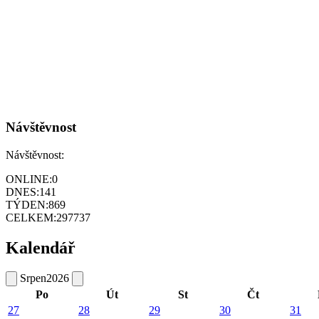
Návštěvnost
Návštěvnost:
ONLINE:
0
DNES:
141
TÝDEN:
869
CELKEM:
297737
Kalendář
Srpen
2026
Po
Út
St
Čt
27
28
29
30
31