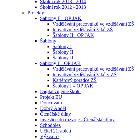
Školní rok 2013 - 2014
Školní rok 2012 - 2013
Projekty
Šablony II - OP JAK
Vzdělávání pracovníků ve vzdělávání ZŠ
Inovativní vzdělávání žáků ZŠ
Šablony II - OP JAK
Šablony
Šablony I
Šablony II
Šablony III
Šablony I – OP JAK
Vzdělávání pracovníků ve vzdělávání ZŠ
Inovativní vzdělávání žáků v ZŠ
Kariérový poradce ZŠ
Šablony I – OP JAK
Digitalizujeme školu
Projekt EU
Doučování
Dobrý Anděl
Čtenářské dílny
Investice do rozvoje - Čtenářské dílny
Schodolez
Učitel 21.století
Výzva 57