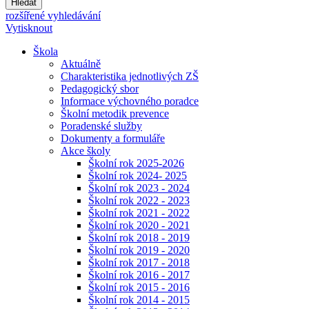
Hledat
rozšířené vyhledávání
Vytisknout
Škola
Aktuálně
Charakteristika jednotlivých ZŠ
Pedagogický sbor
Informace výchovného poradce
Školní metodik prevence
Poradenské služby
Dokumenty a formuláře
Akce školy
Školní rok 2025-2026
Školní rok 2024- 2025
Školní rok 2023 - 2024
Školní rok 2022 - 2023
Školní rok 2021 - 2022
Školní rok 2020 - 2021
Školní rok 2018 - 2019
Školní rok 2019 - 2020
Školní rok 2017 - 2018
Školní rok 2016 - 2017
Školní rok 2015 - 2016
Školní rok 2014 - 2015