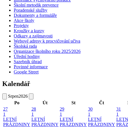
Školní metodik prevence
Poradenské služby
Dokumenty a formuláře
Akce školy
Projekty
Kroužky a kurzy
Odkazy a zajímavosti
Webové adresy k procvičování učiva
Školská rada
Organizace školního roku 2025⁄2026
Úřední hodiny
Sazebník úhrad
Povinné informace
Google Street
Kalendář
Srpen
2026
Po
Út
St
Čt
27
28
29
30
31
1
1
1
1
1
LETNÍ
LETNÍ
LETNÍ
LETNÍ
LETN
PRÁZDNINY
PRÁZDNINY
PRÁZDNINY
PRÁZDNINY
PRÁ