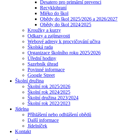
Desatero pro primární prevenci
Recyklohraní
Mléko do škol
Obědy do škol 2025/2026 a 2026/2027
Obědy do škol 2024⁄2025
Kroužky a kurzy
Odkazy a zajímavosti
Webové adresy k procvičování učiva
Školská rada
Organizace školního roku 2025⁄2026
Úřední hodiny
Sazebník úhrad
Povinné informace
Google Street
Školní družina
Školní rok 2025⁄2026
Školní rok 2024⁄2025
Školní družina 2023⁄2024
Školní rok 2022⁄2023
Jídelna
Příhlášení nebo odhlášení obědů
Další informace
Jídelníček
Kontakt