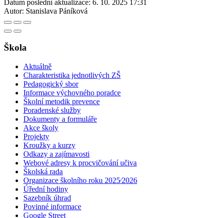
Datum poslední aktualizace:
6. 10. 2025 17:31
Autor:
Stanislava Páníková
Škola
Aktuálně
Charakteristika jednotlivých ZŠ
Pedagogický sbor
Informace výchovného poradce
Školní metodik prevence
Poradenské služby
Dokumenty a formuláře
Akce školy
Projekty
Kroužky a kurzy
Odkazy a zajímavosti
Webové adresy k procvičování učiva
Školská rada
Organizace školního roku 2025⁄2026
Úřední hodiny
Sazebník úhrad
Povinné informace
Google Street