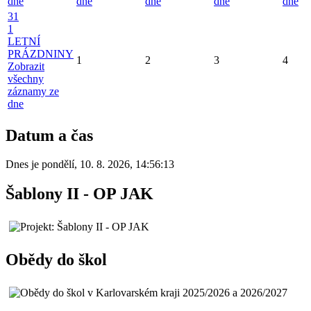
dne
dne
dne
dne
dne
31
1
LETNÍ
PRÁZDNINY
1
2
3
4
Zobrazit
všechny
záznamy ze
dne
Datum a čas
Dnes je
pondělí
,
10. 8. 2026
,
14:56:13
Šablony II - OP JAK
Obědy do škol