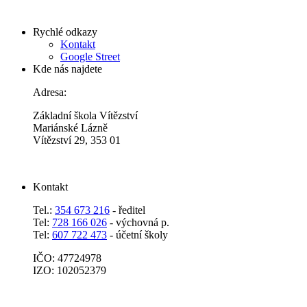
Rychlé odkazy
Kontakt
Google Street
Kde nás najdete
Adresa:
Základní škola Vítězství
Mariánské Lázně
Vítězství 29, 353 01
Kontakt
Tel.:
354 673 216
- ředitel
Tel:
728 166 026
- výchovná p.
Tel:
607 722 473
- účetní školy
IČO: 47724978
IZO: 102052379