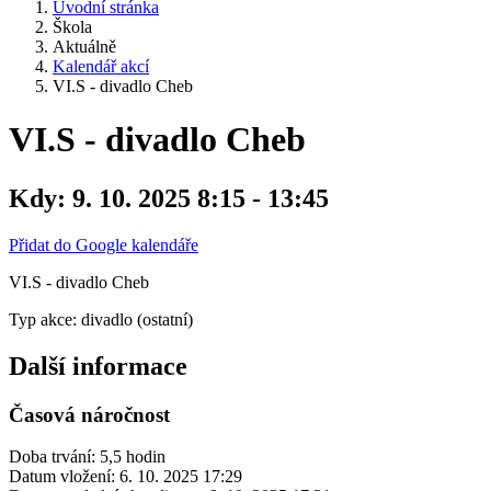
Úvodní stránka
Škola
Aktuálně
Kalendář akcí
VI.S - divadlo Cheb
VI.S - divadlo Cheb
Kdy:
9. 10. 2025 8:15 - 13:45
Přidat do Google kalendáře
VI.S - divadlo Cheb
Typ akce: divadlo (ostatní)
Další informace
Časová náročnost
Doba trvání: 5,5 hodin
Datum vložení:
6. 10. 2025 17:29