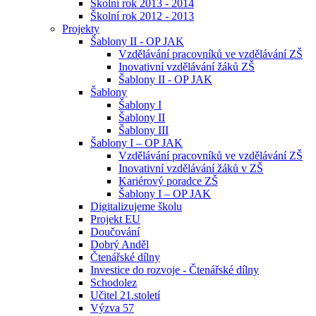
Školní rok 2013 - 2014
Školní rok 2012 - 2013
Projekty
Šablony II - OP JAK
Vzdělávání pracovníků ve vzdělávání ZŠ
Inovativní vzdělávání žáků ZŠ
Šablony II - OP JAK
Šablony
Šablony I
Šablony II
Šablony III
Šablony I – OP JAK
Vzdělávání pracovníků ve vzdělávání ZŠ
Inovativní vzdělávání žáků v ZŠ
Kariérový poradce ZŠ
Šablony I – OP JAK
Digitalizujeme školu
Projekt EU
Doučování
Dobrý Anděl
Čtenářské dílny
Investice do rozvoje - Čtenářské dílny
Schodolez
Učitel 21.století
Výzva 57