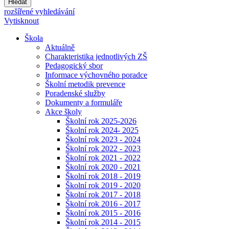
Hledat
rozšířené vyhledávání
Vytisknout
Škola
Aktuálně
Charakteristika jednotlivých ZŠ
Pedagogický sbor
Informace výchovného poradce
Školní metodik prevence
Poradenské služby
Dokumenty a formuláře
Akce školy
Školní rok 2025-2026
Školní rok 2024- 2025
Školní rok 2023 - 2024
Školní rok 2022 - 2023
Školní rok 2021 - 2022
Školní rok 2020 - 2021
Školní rok 2018 - 2019
Školní rok 2019 - 2020
Školní rok 2017 - 2018
Školní rok 2016 - 2017
Školní rok 2015 - 2016
Školní rok 2014 - 2015